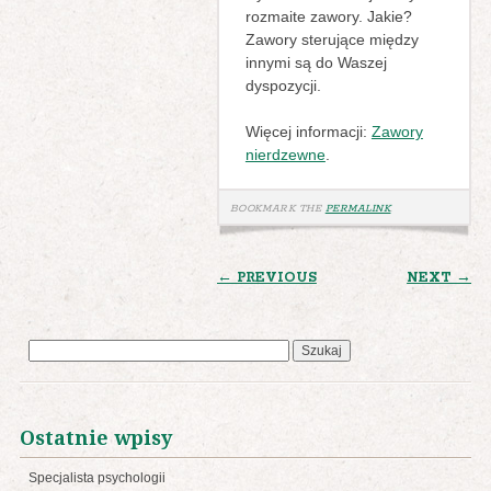
rozmaite zawory. Jakie?
Zawory sterujące między
innymi są do Waszej
dyspozycji.
Więcej informacji:
Zawory
nierdzewne
.
BOOKMARK THE
PERMALINK
.
POST
← PREVIOUS
NEXT →
NAVIGATION
Szukaj:
Ostatnie wpisy
Specjalista psychologii