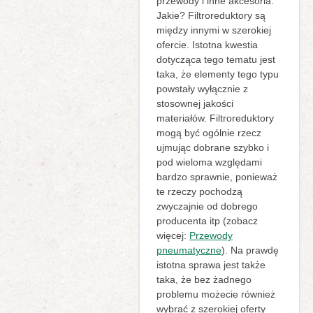
przewody i inne akcesoria.
Jakie? Filtroreduktory są
między innymi w szerokiej
ofercie. Istotna kwestia
dotycząca tego tematu jest
taka, że elementy tego typu
powstały wyłącznie z
stosownej jakości
materiałów. Filtroreduktory
mogą być ogólnie rzecz
ujmując dobrane szybko i
pod wieloma względami
bardzo sprawnie, ponieważ
te rzeczy pochodzą
zwyczajnie od dobrego
producenta itp (zobacz
więcej:
Przewody
pneumatyczne
). Na prawdę
istotna sprawa jest także
taka, że bez żadnego
problemu możecie również
wybrać z szerokiej oferty