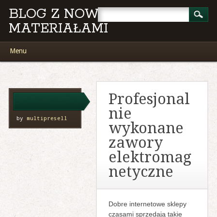
BLOG Z NOWYMI
MATERIAŁAMI
Main menu
Skip
Menu
to
content
Profesjonal
nie
by
multipresell
wykonane
zawory
elektromag
netyczne
Dobre internetowe sklepy
czasami sprzedają takie