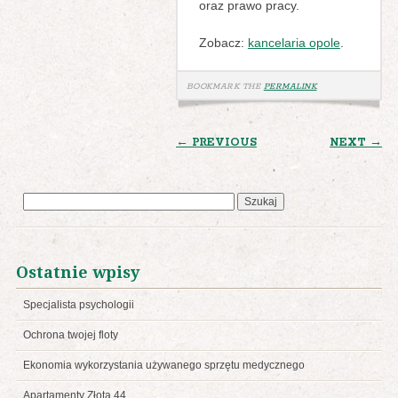
oraz prawo pracy.
Zobacz:
kancelaria opole
.
BOOKMARK THE
PERMALINK
.
POST
← PREVIOUS
NEXT →
NAVIGATION
Szukaj:
Ostatnie wpisy
Specjalista psychologii
Ochrona twojej floty
Ekonomia wykorzystania używanego sprzętu medycznego
Apartamenty Złota 44