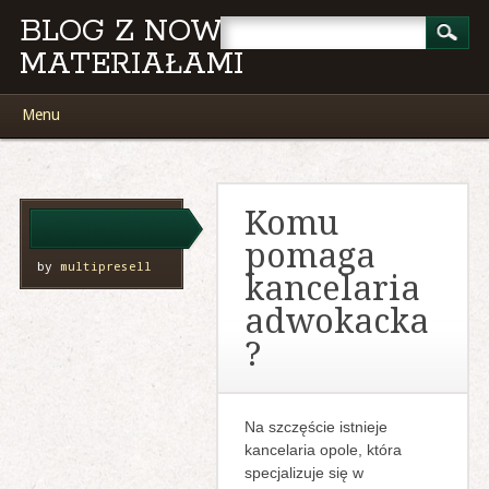
BLOG Z NOWYMI
MATERIAŁAMI
Main menu
Skip
Menu
to
content
Komu
pomaga
by
multipresell
kancelaria
adwokacka
?
Na szczęście istnieje
kancelaria opole, która
specjalizuje się w