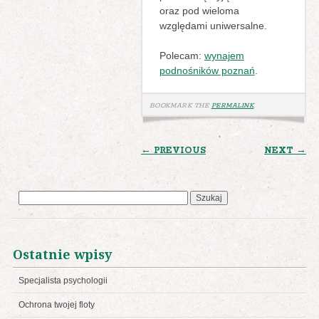
oraz pod wieloma
względami uniwersalne.
Polecam:
wynajem
podnośników poznań
.
BOOKMARK THE
PERMALINK
.
POST
← PREVIOUS
NEXT →
NAVIGATION
Szukaj:
Ostatnie wpisy
Specjalista psychologii
Ochrona twojej floty