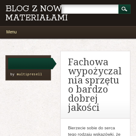
BLOG Z NOWYMI
MATERIAŁAMI
Main menu
Skip
Menu
to
content
Fachowa
wypożyczal
by
multipresell
nia sprzętu
o bardzo
dobrej
jakości
Bierzecie sobie do serca
tego rodzaju wskazówki, że