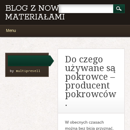
BLOG Z NOWYMI
MATERIAŁAMI
Main menu
Skip
Menu
to
content
Do czego
używane są
by
multipresell
pokrowce –
producent
pokrowców
.
W obecnych czasach
można bez bicia przyznać,