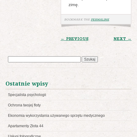
zimę.
BOOKMARK THE
PERMALINK
.
POST
← PREVIOUS
NEXT →
NAVIGATION
Szukaj:
Ostatnie wpisy
Specjalista psychologii
Ochrona twojej floty
Ekonomia wykorzystania używanego sprzętu medycznego
Apartamenty Złota 44
Usługi fotograficzne