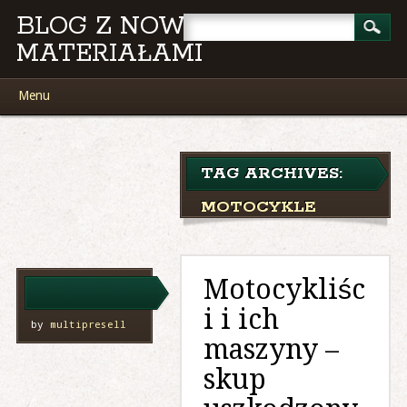
BLOG Z NOWYMI
MATERIAŁAMI
Main menu
Skip
Menu
to
content
TAG ARCHIVES:
MOTOCYKLE
Motocykliśc
i i ich
by
multipresell
maszyny –
skup