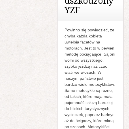
uszkodzony
YZF
Powinno się powiedzieć, że
chyba każda kobieta
uwielbia facetów na
motorach. Jest to w pewien
metodę pociągające. Są oni
wolni od wszystkiego,
szybko jeżdżą i aż czuć
wiatr we włosach. W
naszym państwie jest
bardzo wiele motocyklistów.
Same motocykle są różne,
od takich, które mają małą
pojemność i służą bardziej
do bliskich turystycznych
wycieczek, poprzez harleye
aż do ścigaczy, które mkną
po szosach. Motocykliści