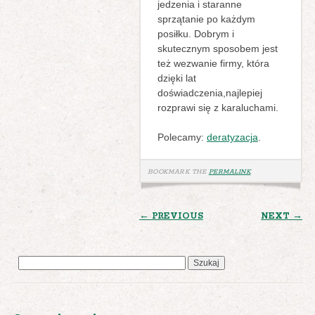
jedzenia i staranne
sprzątanie po każdym
posiłku. Dobrym i
skutecznym sposobem jest
też wezwanie firmy, która
dzięki lat
doświadczenia,najlepiej
rozprawi się z karaluchami.
Polecamy:
deratyzacja
.
BOOKMARK THE
PERMALINK
.
POST
← PREVIOUS
NEXT →
NAVIGATION
Szukaj: