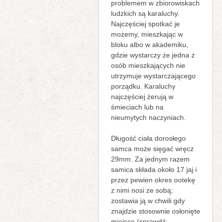
problemem w zbiorowiskach
ludzkich są karaluchy.
Najczęściej spotkać je
możemy, mieszkając w
bloku albo w akademiku,
gdzie wystarczy że jedna z
osób mieszkających nie
utrzymuje wystarczającego
porządku. Karaluchy
najczęściej żerują w
śmieciach lub na
nieumytych naczyniach.
Długość ciała dorosłego
samca może sięgać wręcz
29mm. Za jednym razem
samica składa około 17 jaj i
przez pewien okres ootekę
z nimi nosi ze sobą;
zostawia ją w chwili gdy
znajdzie stosownie osłonięte
miejsce (sprawdź: