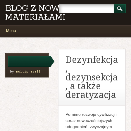
BLOG Z NOWYMI
MATERIAŁAMI
Main menu
Skip
Menu
to
content
Dezynfekcja
,
by
multipresell
dezynsekcja
, a także
deratyzacja
Pomimo rozwoju cywilizacji i
coraz nowocześniejszych
udogodnień, zwyczajnym